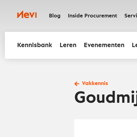
Ga
naar
Nevi
inhoud
Blog
Inside Procurement
Serv
Kennisbank
Leren
Evenementen
L
Vakkennis
Goudmi