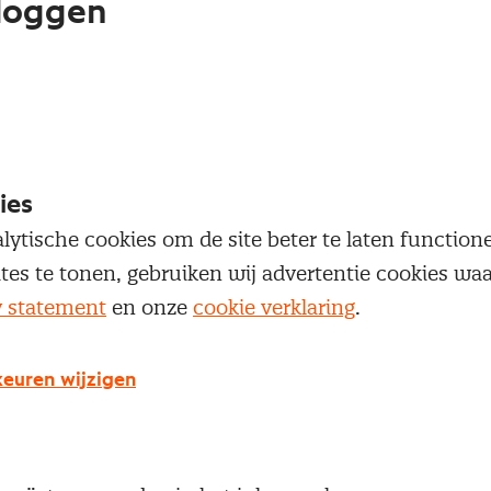
loggen
oegang te krijgen tot dit artikel moet je ingelogd zi
 je Nevi account.
Inloggen
ies
lytische cookies om de site beter te laten functio
ites te tonen, gebruiken wij advertentie cookies w
y statement
en onze
cookie verklaring
.
g geen Nevi account?
euren wijzigen
 een Nevi account krijg je gratis toegang tot:
Een online platform speciaal voor inkopers en