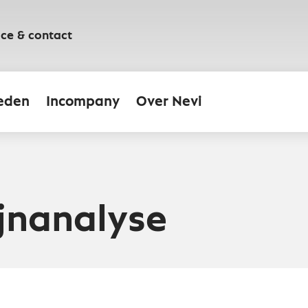
ice & contact
eden
Incompany
Over Nevi
jnanalyse