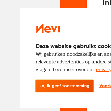
In
Om t
met
Deze website gebruikt cook
Wij gebruiken noodzakelijke en ana
relevante advertenties op andere s
vragen. Lees meer over ons
privac
No
Ja, ik geef toestemming
Voork
Met