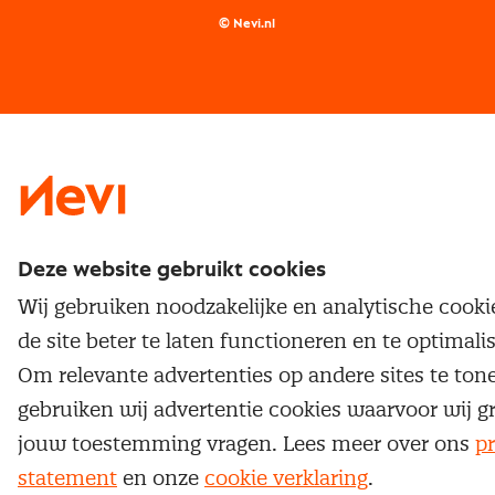
Examens
Inkoop vacatures
© Nevi.nl
Vrijstellingen
Opzeggen lidmaatschap
Traineeship
Nevi 1
Nevi 2
Deze website gebruikt cookies
Wij gebruiken noodzakelijke en analytische cook
de site beter te laten functioneren en te optimali
Om relevante advertenties op andere sites te ton
gebruiken wij advertentie cookies waarvoor wij g
jouw toestemming vragen. Lees meer over ons
pr
statement
en onze
cookie verklaring
.