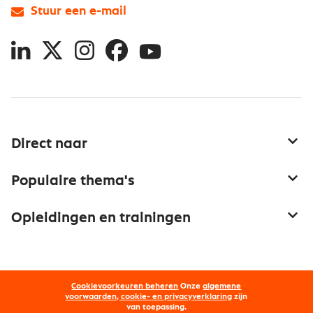
Stuur een e-mail
LinkedIn
X
Instagram
Facebook
YouTube
Direct naar
Service & contact
Populaire thema's
Over inkoop
Aanbesteden
Opleidingen en trainingen
Netwerk en communities
Contractmanagement
Trainingen
Aanmelden nieuwsbrief
Kostenmanagement
Opleidingen
Word lid van Nevi
Onderhandelen
Cookievoorkeuren beheren
Onze
algemene
Maatwerk
Nevi PMI®
voorwaarden, cookie- en privacyverklaring
zijn
van toepassing.
Supply management