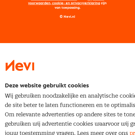
Maatwerk
Nevi PMI®
voorwaarden, cookie- en privacyverklaring
zijn
van toepassing.
Supply management
Examens
Inkoop vacatures
© Nevi.nl
Vrijstellingen
Opzeggen lidmaatschap
Traineeship
Nevi 1
Nevi 2
Deze website gebruikt cookies
Wij gebruiken noodzakelijke en analytische cook
de site beter te laten functioneren en te optimali
Om relevante advertenties op andere sites te ton
gebruiken wij advertentie cookies waarvoor wij g
jouw toestemming vragen. Lees meer over ons
pr