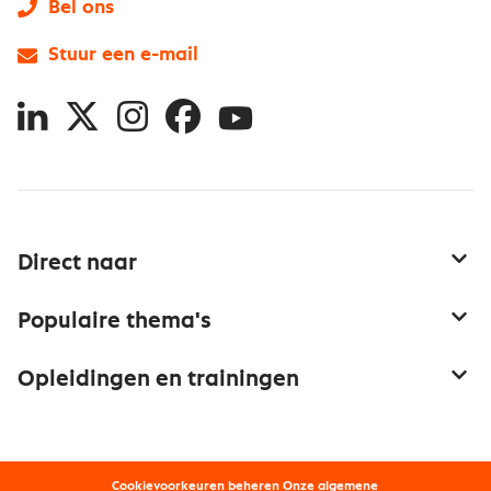
Bel ons
Stuur een e-mail
LinkedIn
X
Instagram
Facebook
YouTube
Direct naar
Service & contact
Populaire thema's
Over inkoop
Aanbesteden
Opleidingen en trainingen
Netwerk en communities
Contractmanagement
Trainingen
Aanmelden nieuwsbrief
Kostenmanagement
Opleidingen
Word lid van Nevi
Onderhandelen
Cookievoorkeuren beheren
Onze
algemene