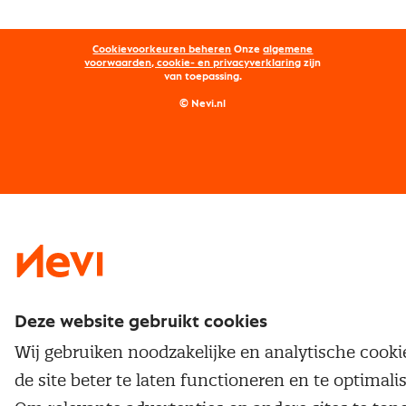
Aanmelden nieuwsbrief
Kostenmanagement
Opleidingen
Word lid van Nevi
Onderhandelen
Cookievoorkeuren beheren
Onze
algemene
Maatwerk
Nevi PMI®
voorwaarden, cookie- en privacyverklaring
zijn
van toepassing.
Supply management
Examens
Inkoop vacatures
© Nevi.nl
Vrijstellingen
Opzeggen lidmaatschap
Traineeship
Nevi 1
Nevi 2
Deze website gebruikt cookies
Wij gebruiken noodzakelijke en analytische cook
de site beter te laten functioneren en te optimali