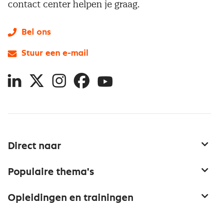
contact center helpen je graag.
Bel ons
Stuur een e-mail
LinkedIn
X
Instagram
Facebook
YouTube
Direct naar
Service & contact
Populaire thema's
Over inkoop
Aanbesteden
Opleidingen en trainingen
Netwerk en communities
Contractmanagement
Trainingen