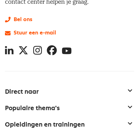
contact center helpen je graag.
Bel ons
Stuur een e-mail
LinkedIn
X
Instagram
Facebook
YouTube
Direct naar
Service & contact
Populaire thema's
Over inkoop
Aanbesteden
Opleidingen en trainingen
Netwerk en communities
Contractmanagement
Trainingen
Aanmelden nieuwsbrief