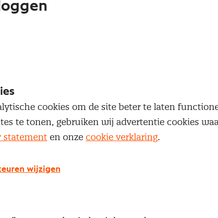
loggen
oegang te krijgen tot dit artikel moet je ingelogd zi
 je Nevi account.
ies
Inloggen
lytische cookies om de site beter te laten functio
ites te tonen, gebruiken wij advertentie cookies w
y statement
en onze
cookie verklaring
.
g geen Nevi account?
euren wijzigen
 een Nevi account krijg je gratis toegang tot:
Een online platform speciaal voor inkopers en