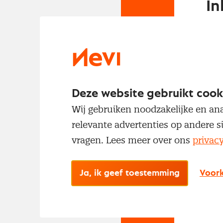
In
Om t
met
Deze website gebruikt cook
Wij gebruiken noodzakelijke en ana
relevante advertenties op andere s
vragen. Lees meer over ons
privac
No
Ja, ik geef toestemming
Voork
Met