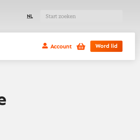
NL
Winkelwagen
Word lid
Account
e