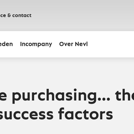
ice & contact
eden
Incompany
Over Nevi
e purchasing... th
 success factors