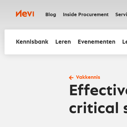
Ga
naar
Nevi
inhoud
Blog
Inside Procurement
Serv
Kennisbank
Leren
Evenementen
L
Vakkennis
Effectiv
critical