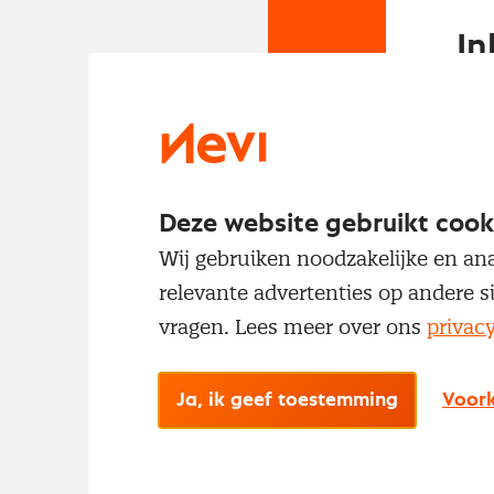
In
Om t
met
Deze website gebruikt cook
Wij gebruiken noodzakelijke en ana
relevante advertenties op andere s
vragen. Lees meer over ons
privac
No
Ja, ik geef toestemming
Voork
Met