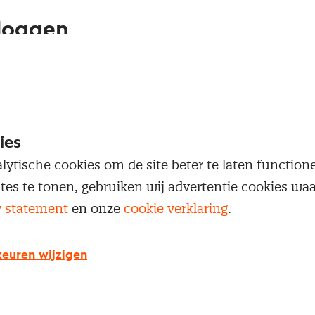
loggen
oegang te krijgen tot dit artikel moet je ingelogd zi
 je Nevi account.
ies
Inloggen
lytische cookies om de site beter te laten functio
ites te tonen, gebruiken wij advertentie cookies w
y statement
en onze
cookie verklaring
.
g geen Nevi account?
euren wijzigen
 een Nevi account krijg je gratis toegang tot: