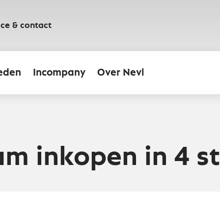
ice & contact
eden
Incompany
Over Nevi
m inkopen in 4 s