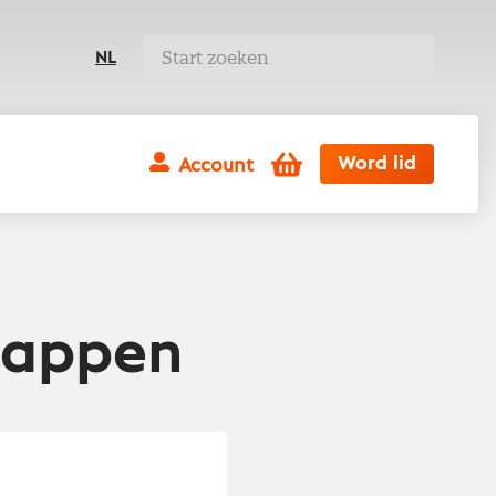
NL
Winkelwagen
Word lid
Account
tappen