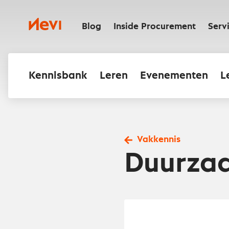
Ga
naar
Nevi
inhoud
Blog
Inside Procurement
Serv
Kennisbank
Leren
Evenementen
L
Vakkennis
Duurzaa