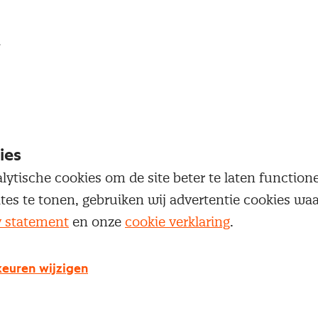
loggen
oegang te krijgen tot dit artikel moet je ingelogd zi
 je Nevi account.
ies
Inloggen
lytische cookies om de site beter te laten functio
ites te tonen, gebruiken wij advertentie cookies w
y statement
en onze
cookie verklaring
.
euren wijzigen
g geen Nevi account?
 een Nevi account krijg je gratis toegang tot: