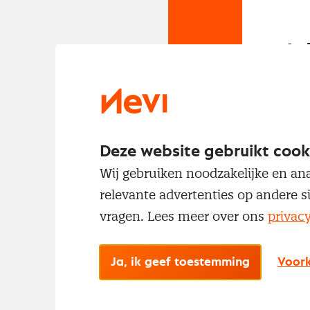
In
Om t
met
Deze website gebruikt cook
Wij gebruiken noodzakelijke en ana
relevante advertenties op andere s
vragen. Lees meer over ons
privac
Ja, ik geef toestemming
Voork
No
Met