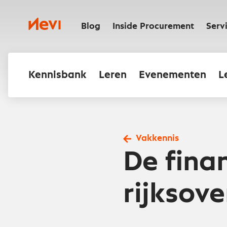
Ga
naar
Nevi
inhoud
Blog
Inside Procurement
Serv
Kennisbank
Leren
Evenementen
L
Vakkennis
De finan
rijksove