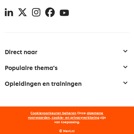
LinkedIn
X
Instagram
Facebook
YouTube
Direct naar
Service & contact
Populaire thema's
Over inkoop
Aanbesteden
Opleidingen en trainingen
Netwerk en communities
Contractmanagement
Trainingen
Aanmelden nieuwsbrief
Kostenmanagement
Opleidingen
Word lid van Nevi
Onderhandelen
Cookievoorkeuren beheren
Onze
algemene
Maatwerk
Nevi PMI®
voorwaarden, cookie- en privacyverklaring
zijn
van toepassing.
Supply management
Examens
Inkoop vacatures
© Nevi.nl