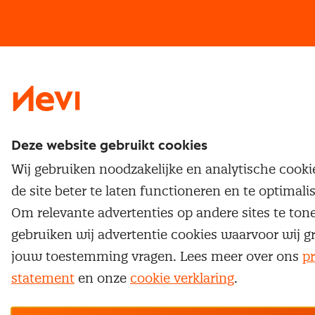
Vrijstellingen
Opzeggen lidmaatschap
Traineeship
Nevi 1
Nevi 2
Deze website gebruikt cookies
Wij gebruiken noodzakelijke en analytische cook
de site beter te laten functioneren en te optimali
Om relevante advertenties op andere sites te ton
gebruiken wij advertentie cookies waarvoor wij g
jouw toestemming vragen. Lees meer over ons
pr
statement
en onze
cookie verklaring
.