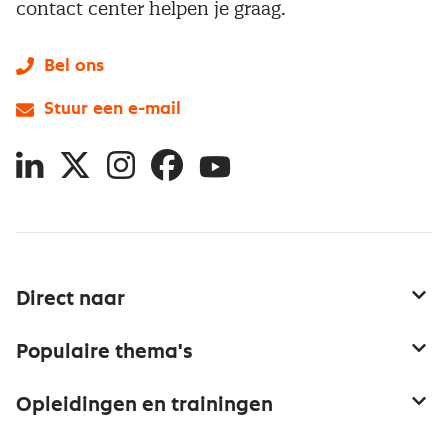
contact center helpen je graag.
Bel ons
Stuur een e-mail
LinkedIn
X
Instagram
Facebook
YouTube
Direct naar
Service & contact
Populaire thema's
Over inkoop
Aanbesteden
Opleidingen en trainingen
Netwerk en communities
Contractmanagement
Trainingen