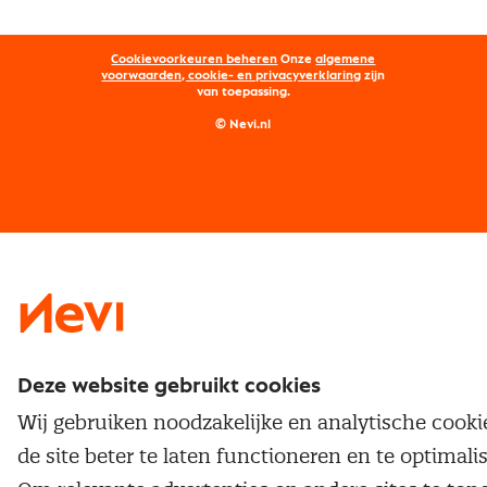
Aanmelden nieuwsbrief
Kostenmanagement
Opleidingen
Word lid van Nevi
Onderhandelen
Cookievoorkeuren beheren
Onze
algemene
Maatwerk
Nevi PMI®
voorwaarden, cookie- en privacyverklaring
zijn
van toepassing.
Supply management
Examens
Inkoop vacatures
© Nevi.nl
Vrijstellingen
Opzeggen lidmaatschap
Traineeship
Nevi 1
Nevi 2
Deze website gebruikt cookies
Wij gebruiken noodzakelijke en analytische cook
de site beter te laten functioneren en te optimali