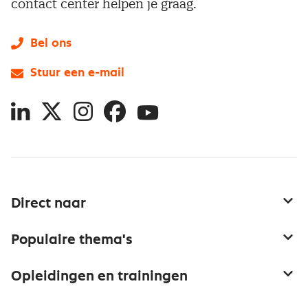
contact center helpen je graag.
Bel ons
Stuur een e-mail
LinkedIn
X
Instagram
Facebook
YouTube
Direct naar
Service & contact
Populaire thema's
Over inkoop
Aanbesteden
Opleidingen en trainingen
Netwerk en communities
Contractmanagement
Trainingen
Aanmelden nieuwsbrief