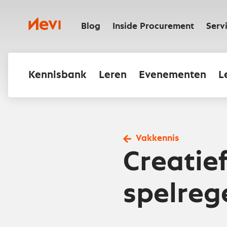
Ga
naar
Nevi
inhoud
Blog
Inside Procurement
Serv
Kennisbank
Leren
Evenementen
L
Vakkennis
Creatie
spelrege