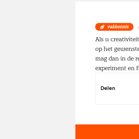
vakkennis
Als u creativitei
op het gewenst
mag dan in de rea
experiment en fa
Delen