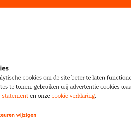
loggen
oegang te krijgen tot dit artikel moet je ingelogd zi
 je Nevi account.
ies
lytische cookies om de site beter te laten functio
Inloggen
ites te tonen, gebruiken wij advertentie cookies w
y statement
en onze
cookie verklaring
.
euren wijzigen
g geen Nevi account?