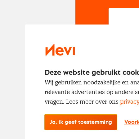
In
Om t
met
Deze website gebruikt cook
Wij gebruiken noodzakelijke en ana
relevante advertenties op andere s
vragen. Lees meer over ons
privac
Ja, ik geef toestemming
Voork
No