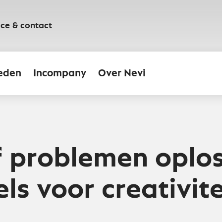
ice & contact
eden
Incompany
Over Nevi
f problemen oplo
ls voor creativite