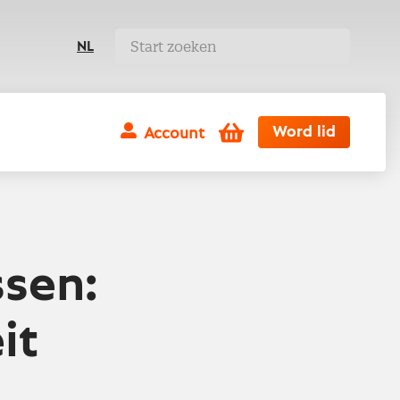
NL
Winkelwagen
Word lid
Account
ssen:
it