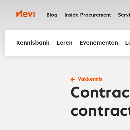
Ga
naar
Nevi
inhoud
Blog
Inside Procurement
Serv
Kennisbank
Leren
Evenementen
L
Vakkennis
Contra
contrac