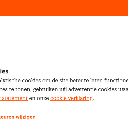
loggen
oegang te krijgen tot dit artikel moet je ingelogd zi
 je Nevi account.
ies
lytische cookies om de site beter te laten functio
Inloggen
ites te tonen, gebruiken wij advertentie cookies w
y statement
en onze
cookie verklaring
.
euren wijzigen