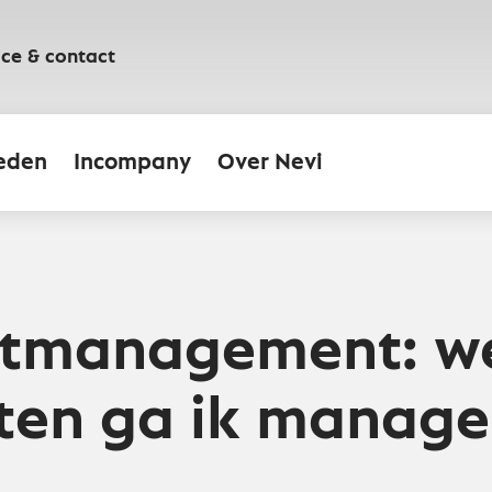
ice & contact
eden
Incompany
Over Nevi
ctmanagement: w
ten ga ik manage