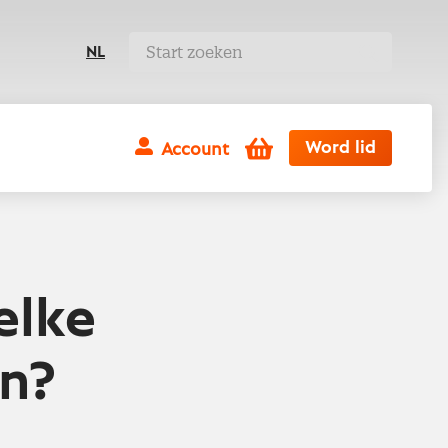
NL
Winkelwagen
Word lid
Account
elke
n?