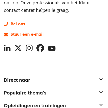
ons op. Onze professionals van het Klant
contact center helpen je graag.
Bel ons
Stuur een e-mail
LinkedIn
X
Instagram
Facebook
YouTube
Direct naar
Service & contact
Populaire thema's
Over inkoop
Aanbesteden
Opleidingen en trainingen
Netwerk en communities