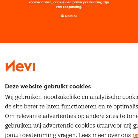
Maatwerk
Nevi PMI®
voorwaarden, cookie- en privacyverklaring
zijn
van toepassing.
Supply management
Examens
Inkoop vacatures
© Nevi.nl
Vrijstellingen
Opzeggen lidmaatschap
Traineeship
Nevi 1
Nevi 2
Deze website gebruikt cookies
Wij gebruiken noodzakelijke en analytische cook
de site beter te laten functioneren en te optimali
Om relevante advertenties op andere sites te ton
gebruiken wij advertentie cookies waarvoor wij g
jouw toestemming vragen. Lees meer over ons
pr