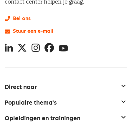
contact center helpen je graag.
Bel ons
Stuur een e-mail
LinkedIn
X
Instagram
Facebook
YouTube
Direct naar
Service & contact
Populaire thema's
Over inkoop
Aanbesteden
Opleidingen en trainingen
Netwerk en communities
Contractmanagement
Trainingen
Aanmelden nieuwsbrief