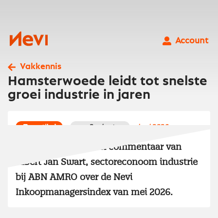
Ga
naar
inhoud
Nevi
Account
Vakkennis
Hamsterwoede leidt tot snelste
groei industrie in jaren
artikel
3 minuten
juni 2026
Lees het redactioneel commentaar van
Albert Jan Swart, sectoreconoom industrie
bij ABN AMRO over de Nevi
Inkoopmanagersindex van mei 2026.