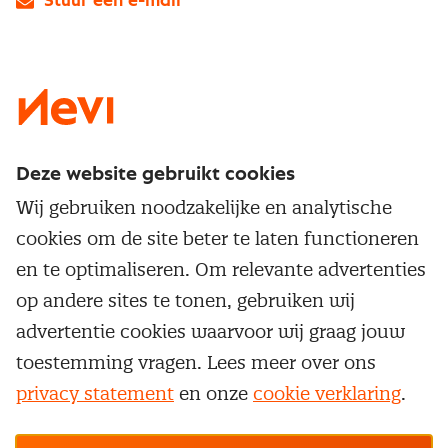
Stuur een e-mail
LinkedIn
X
Instagram
Facebook
YouTube
Deze website gebruikt cookies
Direct naar
Wij gebruiken noodzakelijke en analytische
Service & contact
cookies om de site beter te laten functioneren
Populaire thema's
Over inkoop
en te optimaliseren. Om relevante advertenties
Aanbesteden
Opleidingen en trainingen
op andere sites te tonen, gebruiken wij
Netwerk en communities
Contractmanagement
advertentie cookies waarvoor wij graag jouw
Trainingen
Aanmelden nieuwsbrief
Kostenmanagement
toestemming vragen. Lees meer over ons
Opleidingen
Word lid van Nevi
privacy statement
en onze
cookie verklaring
.
Onderhandelen
Cookievoorkeuren beheren
Onze
algemene
Maatwerk
Nevi PMI®
voorwaarden, cookie- en privacyverklaring
zijn
van toepassing.
Supply management
Examens