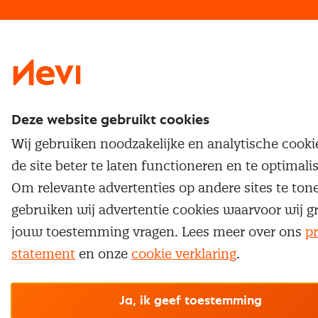
Traineeship
Nevi 1
Nevi 2
Deze website gebruikt cookies
Wij gebruiken noodzakelijke en analytische cook
de site beter te laten functioneren en te optimali
Om relevante advertenties op andere sites te ton
gebruiken wij advertentie cookies waarvoor wij g
jouw toestemming vragen. Lees meer over ons
pr
statement
en onze
cookie verklaring
.
Ja, ik geef toestemming