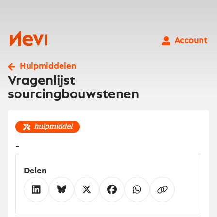
Ga
naar
inhoud
Nevi
Account
Hulpmiddelen
Vragenlijst
sourcingbouwstenen
hulpmiddel
-
Delen