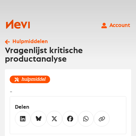
Ga
naar
inhoud
Nevi
Account
Hulpmiddelen
Vragenlijst kritische
productanalyse
hulpmiddel
-
Delen