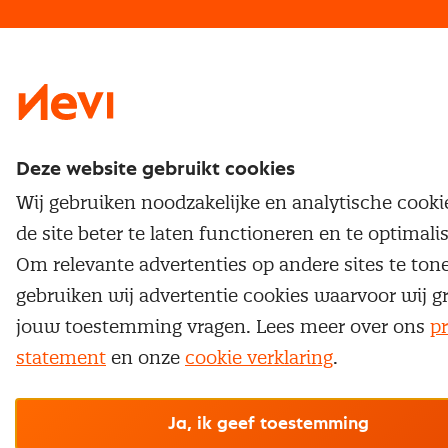
Traineeship
Nevi 1
Nevi 2
Deze website gebruikt cookies
Wij gebruiken noodzakelijke en analytische cook
de site beter te laten functioneren en te optimali
Om relevante advertenties op andere sites te ton
gebruiken wij advertentie cookies waarvoor wij g
jouw toestemming vragen. Lees meer over ons
pr
statement
en onze
cookie verklaring
.
Ja, ik geef toestemming