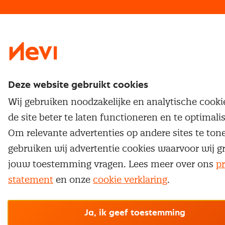
Traineeship
Nevi 1
Nevi 2
Deze website gebruikt cookies
Wij gebruiken noodzakelijke en analytische cook
de site beter te laten functioneren en te optimali
Om relevante advertenties op andere sites te ton
gebruiken wij advertentie cookies waarvoor wij g
jouw toestemming vragen. Lees meer over ons
pr
statement
en onze
cookie verklaring
.
Ja, ik geef toestemming