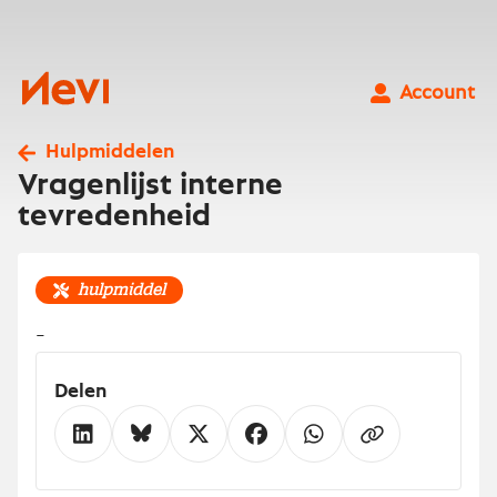
Ga
naar
inhoud
Nevi
Account
Hulpmiddelen
Vragenlijst interne
tevredenheid
hulpmiddel
-
Delen