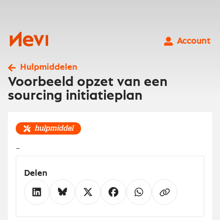
Ga
naar
inhoud
Nevi
Account
Hulpmiddelen
Voorbeeld opzet van een
sourcing initiatieplan
hulpmiddel
-
Delen