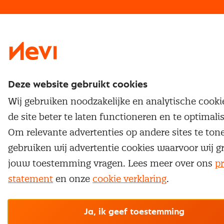
Traineeship
Nevi 1
Nevi 2
Deze website gebruikt cookies
Wij gebruiken noodzakelijke en analytische cook
de site beter te laten functioneren en te optimali
Om relevante advertenties op andere sites te ton
gebruiken wij advertentie cookies waarvoor wij g
jouw toestemming vragen. Lees meer over ons
pr
statement
en onze
cookie verklaring
.
Ja, ik geef toestemming