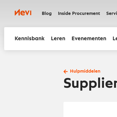
Ga
naar
Nevi
inhoud
Blog
Inside Procurement
Serv
Kennisbank
Leren
Evenementen
L
Hulpmiddelen
Supplier