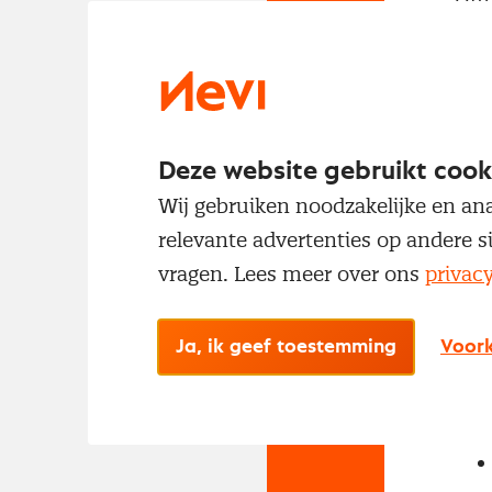
met
Deze website gebruikt cook
Wij gebruiken noodzakelijke en ana
relevante advertenties op andere s
vragen. Lees meer over ons
privac
No
Met
Ja, ik geef toestemming
Voork