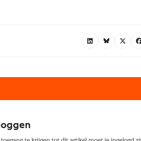
loggen
oegang te krijgen tot dit artikel moet je ingelogd zi