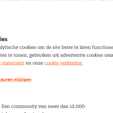
 je Nevi account.
Inloggen
ies
lytische cookies om de site beter te laten functio
ites te tonen, gebruiken wij advertentie cookies w
y statement
en onze
cookie verklaring
.
g geen Nevi account?
 een Nevi account krijg je gratis toegang tot:
euren wijzigen
Een online platform speciaal voor inkopers en
geïnteresseerden in het inkoopvak
Een community van meer dan 12.000