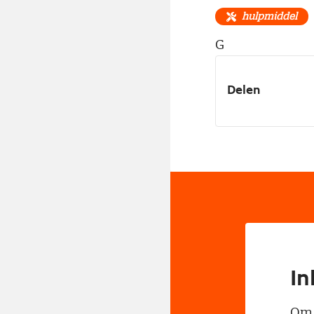
hulpmiddel
G
Delen
In
Om t