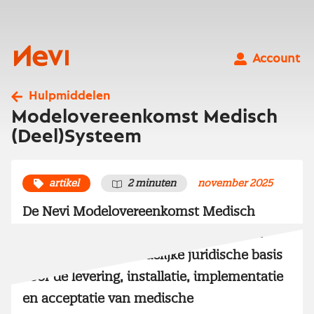
Ga
naar
inhoud
Nevi
Account
Hulpmiddelen
Modelovereenkomst Medisch
(Deel)Systeem
artikel
2 minuten
november 2025
De Nevi Modelovereenkomst Medisch
(Deel)Systeem biedt zorginstellingen en
leveranciers een duidelijke juridische basis
voor de levering, installatie, implementatie
en acceptatie van medische