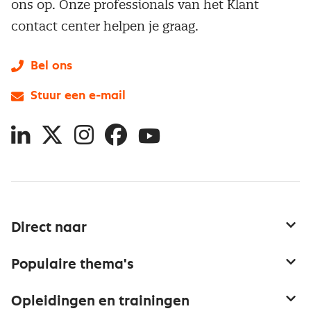
ons op. Onze professionals van het Klant
contact center helpen je graag.
Bel ons
Stuur een e-mail
LinkedIn
X
Instagram
Facebook
YouTube
Direct naar
Service & contact
Populaire thema's
Over inkoop
Aanbesteden
Opleidingen en trainingen
Netwerk en communities