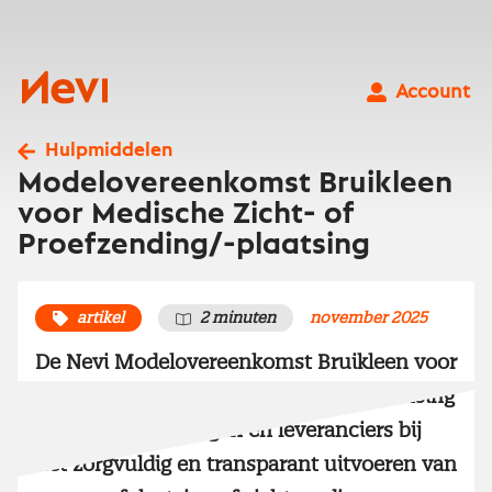
Ga
naar
inhoud
Nevi
Account
Hulpmiddelen
Modelovereenkomst Bruikleen
voor Medische Zicht- of
Proefzending/-plaatsing
artikel
2 minuten
november 2025
De Nevi Modelovereenkomst Bruikleen voor
Medische Zicht- of Proefzending/-plaatsing
helpt zorginstellingen en leveranciers bij
het zorgvuldig en transparant uitvoeren van