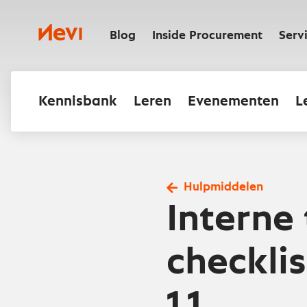
Ga
naar
Nevi
inhoud
Blog
Inside Procurement
Serv
Kennisbank
Leren
Evenementen
L
Hulpmiddelen
Interne
checklis
1.1