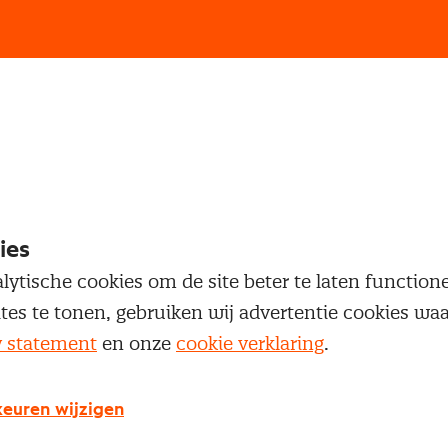
loggen
oegang te krijgen tot dit artikel moet je ingelogd zi
 je Nevi account.
ies
lytische cookies om de site beter te laten functio
Inloggen
ites te tonen, gebruiken wij advertentie cookies w
y statement
en onze
cookie verklaring
.
euren wijzigen