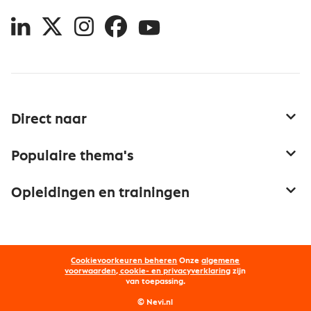
LinkedIn
X
Instagram
Facebook
YouTube
Direct naar
Service & contact
Populaire thema's
Over inkoop
Aanbesteden
Opleidingen en trainingen
Netwerk en communities
Contractmanagement
Trainingen
Aanmelden nieuwsbrief
Kostenmanagement
Opleidingen
Word lid van Nevi
Onderhandelen
Cookievoorkeuren beheren
Onze
algemene
Maatwerk
Nevi PMI®
voorwaarden, cookie- en privacyverklaring
zijn
van toepassing.
Supply management
Examens
Inkoop vacatures
© Nevi.nl