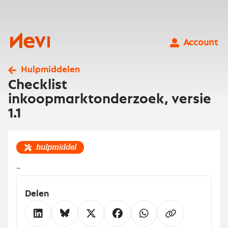
Ga
naar
inhoud
Nevi
Account
Hulpmiddelen
Checklist
inkoopmarktonderzoek, versie
1.1
hulpmiddel
-
Delen