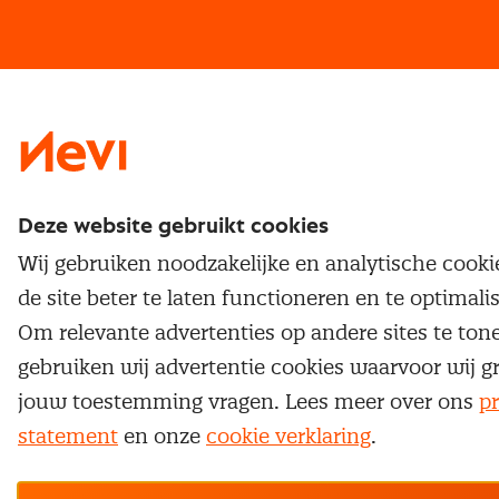
Vrijstellingen
Opzeggen lidmaatschap
Traineeship
Nevi 1
Nevi 2
Deze website gebruikt cookies
Wij gebruiken noodzakelijke en analytische cook
de site beter te laten functioneren en te optimali
Om relevante advertenties op andere sites te ton
gebruiken wij advertentie cookies waarvoor wij g
jouw toestemming vragen. Lees meer over ons
pr
statement
en onze
cookie verklaring
.