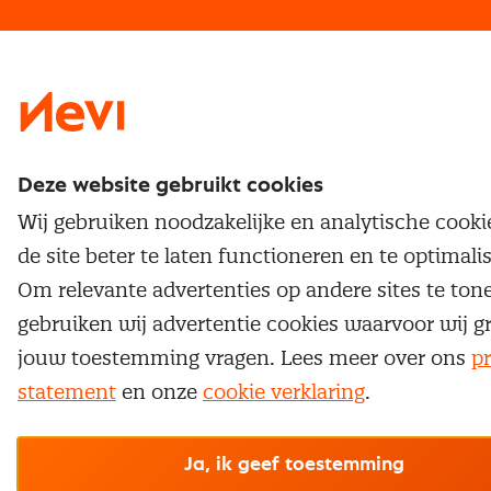
Traineeship
Nevi 1
Nevi 2
Deze website gebruikt cookies
Wij gebruiken noodzakelijke en analytische cook
de site beter te laten functioneren en te optimali
Om relevante advertenties op andere sites te ton
gebruiken wij advertentie cookies waarvoor wij g
jouw toestemming vragen. Lees meer over ons
pr
statement
en onze
cookie verklaring
.
Ja, ik geef toestemming