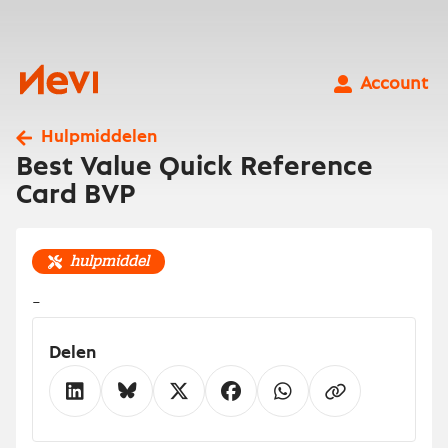
Ga
naar
inhoud
Nevi
Account
Hulpmiddelen
Best Value Quick Reference
Card BVP
hulpmiddel
-
Delen