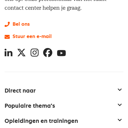
contact center helpen je graag.
Bel ons
Stuur een e-mail
LinkedIn
X
Instagram
Facebook
YouTube
Direct naar
Service & contact
Populaire thema's
Over inkoop
Aanbesteden
Opleidingen en trainingen
Netwerk en communities
Contractmanagement