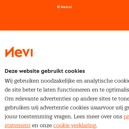
Supply management
Examens
Inkoop vacatures
© Nevi.nl
Vrijstellingen
Opzeggen lidmaatschap
Traineeship
Nevi 1
Nevi 2
Deze website gebruikt cookies
Wij gebruiken noodzakelijke en analytische cook
de site beter te laten functioneren en te optimali
Om relevante advertenties op andere sites te ton
gebruiken wij advertentie cookies waarvoor wij g
jouw toestemming vragen. Lees meer over ons
pr
statement
en onze
cookie verklaring
.