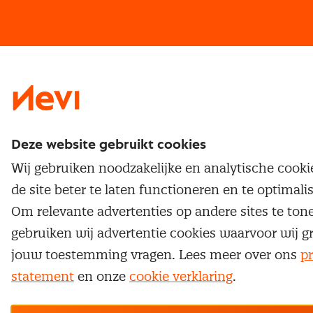
Vrijstellingen
Opzeggen lidmaatschap
Traineeship
Nevi 1
Nevi 2
Deze website gebruikt cookies
Wij gebruiken noodzakelijke en analytische cook
de site beter te laten functioneren en te optimali
Om relevante advertenties op andere sites te ton
gebruiken wij advertentie cookies waarvoor wij g
jouw toestemming vragen. Lees meer over ons
pr
statement
en onze
cookie verklaring
.