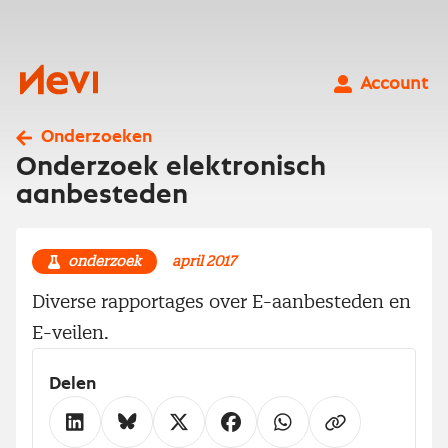
Ga
naar
inhoud
Nevi
Account
Onderzoeken
Onderzoek elektronisch
aanbesteden
onderzoek
april 2017
Diverse rapportages over E-aanbesteden en
E-veilen.
Delen