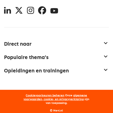
LinkedIn
X
Instagram
Facebook
YouTube
Direct naar
Service & contact
Populaire thema's
Over inkoop
Aanbesteden
Opleidingen en trainingen
Netwerk en communities
Contractmanagement
Trainingen
Aanmelden nieuwsbrief
Kostenmanagement
Opleidingen
Word lid van Nevi
Onderhandelen
Cookievoorkeuren beheren
Onze
algemene
Maatwerk
Nevi PMI®
voorwaarden, cookie- en privacyverklaring
zijn
van toepassing.
Supply management
Examens
Inkoop vacatures
© Nevi.nl