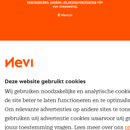
Maatwerk
Nevi PMI®
voorwaarden, cookie- en privacyverklaring
zijn
van toepassing.
Supply management
Examens
Inkoop vacatures
© Nevi.nl
Vrijstellingen
Opzeggen lidmaatschap
Traineeship
Nevi 1
Nevi 2
Deze website gebruikt cookies
Wij gebruiken noodzakelijke en analytische cook
de site beter te laten functioneren en te optimali
Om relevante advertenties op andere sites te ton
gebruiken wij advertentie cookies waarvoor wij g
jouw toestemming vragen. Lees meer over ons
pr