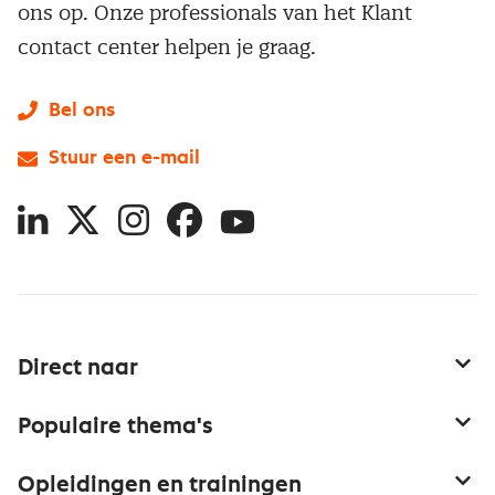
ons op. Onze professionals van het Klant
contact center helpen je graag.
Bel ons
Stuur een e-mail
LinkedIn
X
Instagram
Facebook
YouTube
Direct naar
Service & contact
Populaire thema's
Over inkoop
Aanbesteden
Opleidingen en trainingen
Netwerk en communities