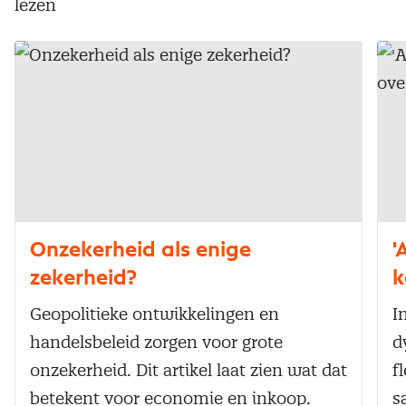
lezen
Onzekerheid als enige
'
zekerheid?
k
Geopolitieke ontwikkelingen en
I
handelsbeleid zorgen voor grote
d
onzekerheid. Dit artikel laat zien wat dat
f
betekent voor economie en inkoop.
s