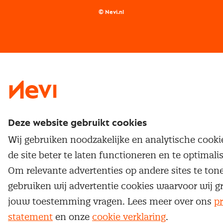
Supply management
Examens
Inkoop vacatures
© Nevi.nl
Vrijstellingen
Opzeggen lidmaatschap
Traineeship
Nevi 1
Nevi 2
Deze website gebruikt cookies
Wij gebruiken noodzakelijke en analytische cook
de site beter te laten functioneren en te optimali
Om relevante advertenties op andere sites te ton
gebruiken wij advertentie cookies waarvoor wij g
jouw toestemming vragen. Lees meer over ons
pr
statement
en onze
cookie verklaring
.