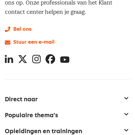
ons op. Onze professionals van het Klant
contact center helpen je graag.
Bel ons
Stuur een e-mail
LinkedIn
X
Instagram
Facebook
YouTube
Direct naar
Service & contact
Populaire thema's
Over inkoop
Aanbesteden
Opleidingen en trainingen
Netwerk en communities