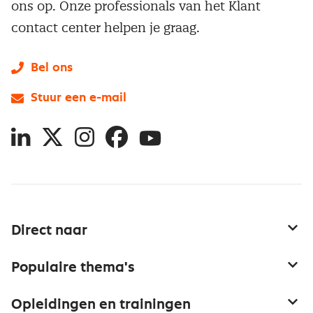
ons op. Onze professionals van het Klant
contact center helpen je graag.
Bel ons
Stuur een e-mail
LinkedIn
X
Instagram
Facebook
YouTube
Direct naar
Service & contact
Populaire thema's
Over inkoop
Aanbesteden
Opleidingen en trainingen
Netwerk en communities