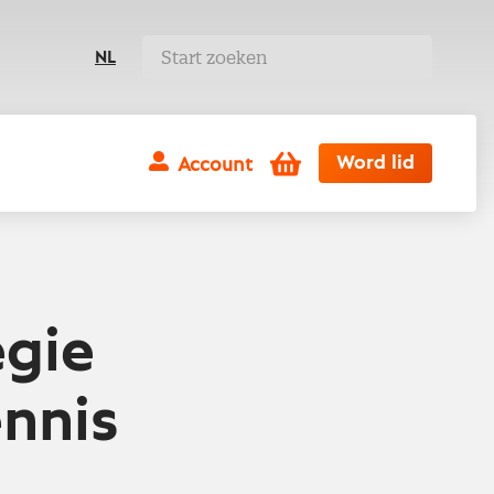
NL
Winkelwagen
Word lid
Account
egie
nnis