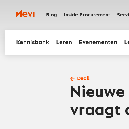
Ga
naar
Nevi
inhoud
Blog
Inside Procurement
Serv
Kennisbank
Leren
Evenementen
L
Deal!
Nieuwe 
vraagt 