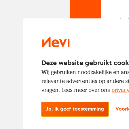
In
Om t
met
Deze website gebruikt cook
Wij gebruiken noodzakelijke en ana
relevante advertenties op andere s
vragen. Lees meer over ons
privac
Ja, ik geef toestemming
Voork
No
Met