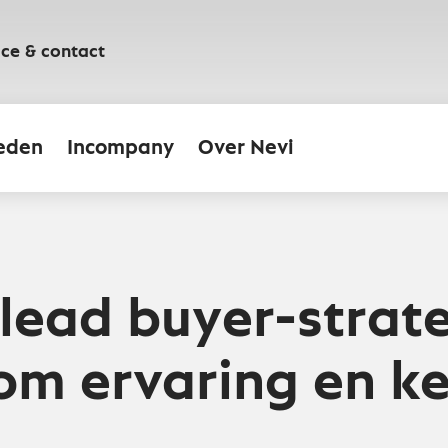
ice & contact
eden
Incompany
Over Nevi
lead buyer-strat
om ervaring en ke