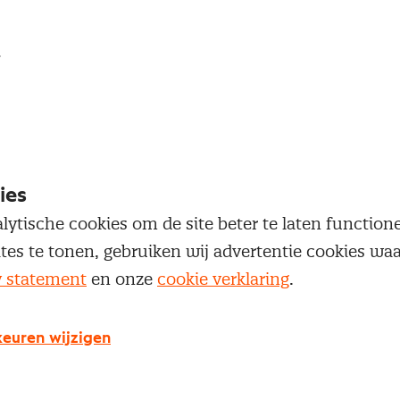
loggen
oegang te krijgen tot dit artikel moet je ingelogd zi
 je Nevi account.
ies
Inloggen
lytische cookies om de site beter te laten functio
ites te tonen, gebruiken wij advertentie cookies w
y statement
en onze
cookie verklaring
.
euren wijzigen
g geen Nevi account?
 een Nevi account krijg je gratis toegang tot: