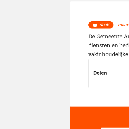
deal!
maart
De Gemeente Ams
diensten en bed
vakinhoudelijke 
Delen