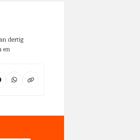
n dertig
n en