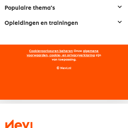
Service & contact
Populaire thema's
Over inkoop
Aanbesteden
Opleidingen en trainingen
Netwerk en communities
Contractmanagement
Trainingen
Aanmelden nieuwsbrief
Kostenmanagement
Opleidingen
Word lid van Nevi
Onderhandelen
Cookievoorkeuren beheren
Onze
algemene
Maatwerk
Nevi PMI®
voorwaarden, cookie- en privacyverklaring
zijn
van toepassing.
Supply management
Examens
Inkoop vacatures
© Nevi.nl
Vrijstellingen
Opzeggen lidmaatschap
Traineeship
Nevi 1
Nevi 2