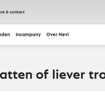
ice & contact
eden
Incompany
Over Nevi
atten of liever t