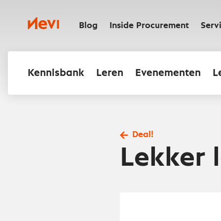
Ga
naar
Nevi
inhoud
Blog
Inside Procurement
Serv
Kennisbank
Leren
Evenementen
L
Deal!
Lekker l