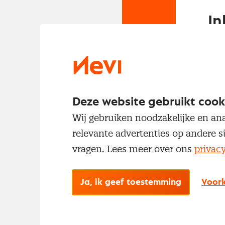
In
Om t
met
Deze website gebruikt cook
Wij gebruiken noodzakelijke en ana
relevante advertenties op andere s
vragen. Lees meer over ons
privac
No
Ja, ik geef toestemming
Voork
Met