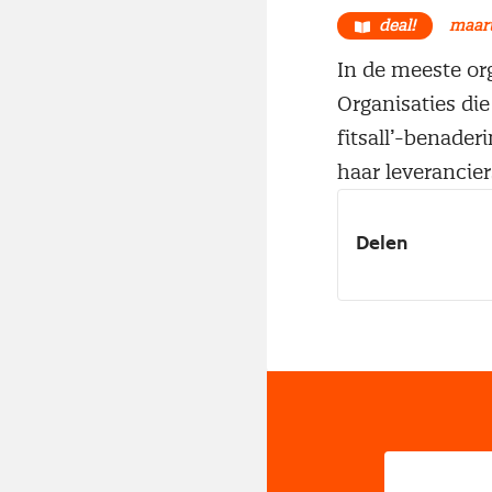
deal!
maart
In de meeste or
Organisaties di
fitsall’-benade
haar leverancie
Delen