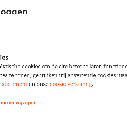
loggen
oegang te krijgen tot dit artikel moet je ingelogd zi
 je Nevi account.
ies
Inloggen
lytische cookies om de site beter te laten functio
ites te tonen, gebruiken wij advertentie cookies w
y statement
en onze
cookie verklaring
.
g geen Nevi account?
euren wijzigen
 een Nevi account krijg je gratis toegang tot: