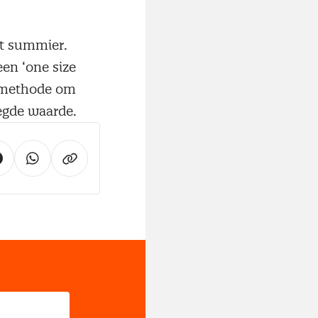
nt summier.
en ‘one size
n methode om
egde waarde.