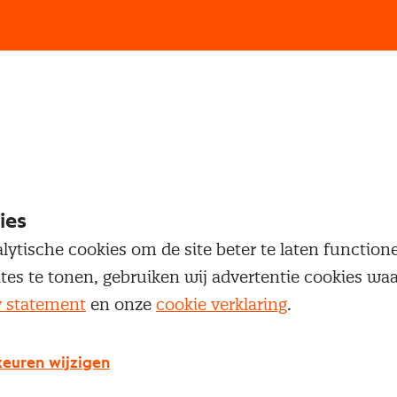
loggen
oegang te krijgen tot dit artikel moet je ingelogd zi
 je Nevi account.
ies
lytische cookies om de site beter te laten functio
Inloggen
ites te tonen, gebruiken wij advertentie cookies w
y statement
en onze
cookie verklaring
.
euren wijzigen