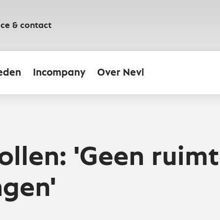
ice & contact
eden
Incompany
Over Nevi
ollen: 'Geen ruim
ngen'