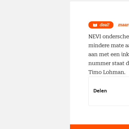
deal!
maart
NEVI onderscheid
mindere mate aan
aan met een inko
nummer staat de
Timo Lohman.
Delen