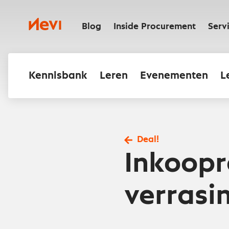
Ga
naar
Nevi
inhoud
Blog
Inside Procurement
Serv
Kennisbank
Leren
Evenementen
L
Deal!
Inkoopr
verrasi