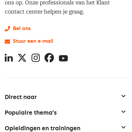
ons op. Onze professionals van het Klant
contact center helpen je graag.
Bel ons
Stuur een e-mail
LinkedIn
X
Instagram
Facebook
YouTube
Direct naar
Service & contact
Populaire thema's
Over inkoop
Aanbesteden
Opleidingen en trainingen
Netwerk en communities