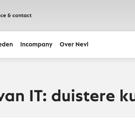
ice & contact
eden
Incompany
Over Nevi
an IT: duistere k