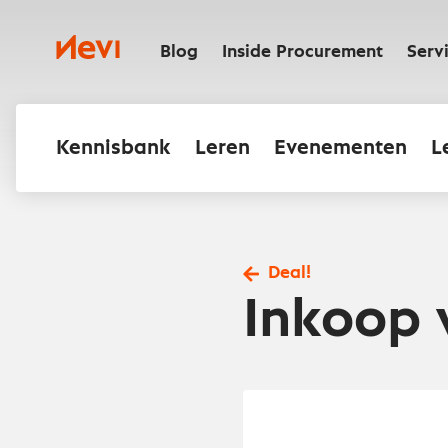
Ga
naar
Nevi
inhoud
Blog
Inside Procurement
Serv
Kennisbank
Leren
Evenementen
L
Deal!
Inkoop v