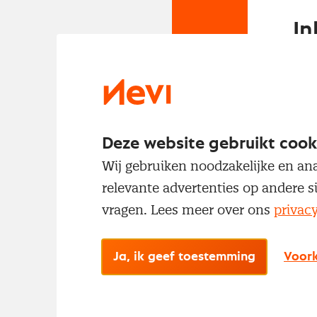
In
Om t
met
Deze website gebruikt cook
Wij gebruiken noodzakelijke en ana
relevante advertenties op andere s
vragen. Lees meer over ons
privac
No
Ja, ik geef toestemming
Voork
Met