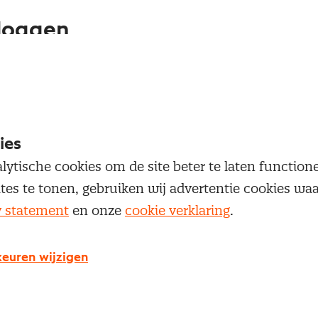
loggen
oegang te krijgen tot dit artikel moet je ingelogd zi
 je Nevi account.
ies
Inloggen
lytische cookies om de site beter te laten functio
ites te tonen, gebruiken wij advertentie cookies w
y statement
en onze
cookie verklaring
.
g geen Nevi account?
euren wijzigen
 een Nevi account krijg je gratis toegang tot: