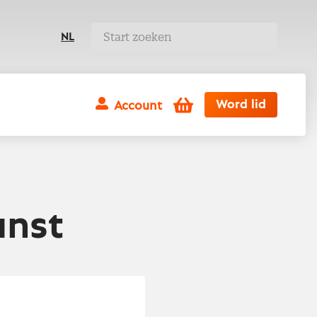
NL
Winkelwagen
Word lid
Account
unst