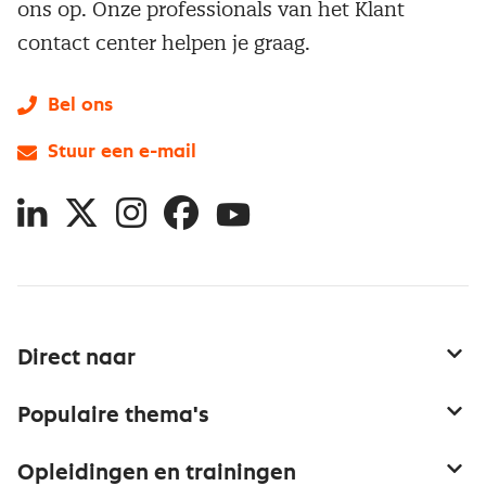
ons op. Onze professionals van het Klant
contact center helpen je graag.
Bel ons
Stuur een e-mail
LinkedIn
X
Instagram
Facebook
YouTube
Direct naar
Service & contact
Populaire thema's
Over inkoop
Aanbesteden
Opleidingen en trainingen
Netwerk en communities