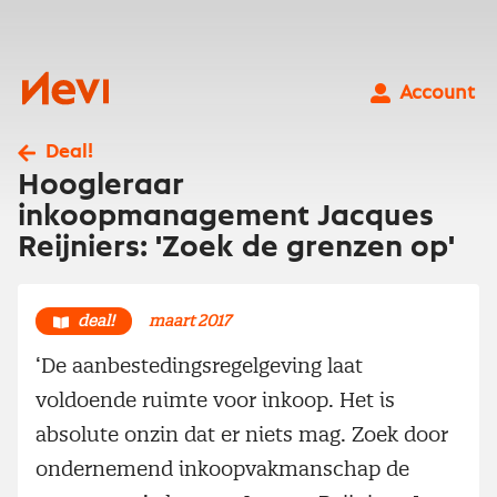
Ga
naar
inhoud
Nevi
Account
Deal!
Hoogleraar
inkoopmanagement Jacques
Reijniers: 'Zoek de grenzen op'
deal!
maart 2017
‘De aanbestedingsregelgeving laat
voldoende ruimte voor inkoop. Het is
absolute onzin dat er niets mag. Zoek door
ondernemend inkoopvakmanschap de