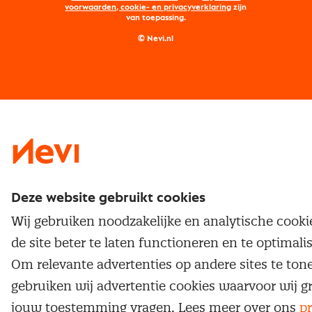
Maatwerk
Nevi PMI®
voorwaarden, cookie- en privacyverklaring
zijn
van toepassing.
Supply management
Examens
Inkoop vacatures
© Nevi.nl
Vrijstellingen
Opzeggen lidmaatschap
Traineeship
Nevi 1
Nevi 2
Deze website gebruikt cookies
Wij gebruiken noodzakelijke en analytische cook
de site beter te laten functioneren en te optimali
Om relevante advertenties op andere sites te ton
gebruiken wij advertentie cookies waarvoor wij g
jouw toestemming vragen. Lees meer over ons
pr