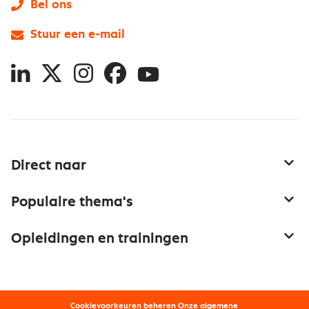
Bel ons
Stuur een e-mail
LinkedIn
X
Instagram
Facebook
YouTube
Direct naar
Service & contact
Populaire thema's
Over inkoop
Aanbesteden
Opleidingen en trainingen
Netwerk en communities
Contractmanagement
Trainingen
Aanmelden nieuwsbrief
Kostenmanagement
Opleidingen
Word lid van Nevi
Onderhandelen
Cookievoorkeuren beheren
Onze
algemene