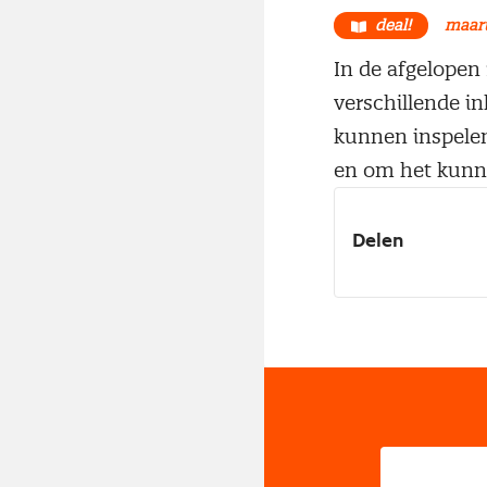
deal!
maart
In de afgelopen 
verschillende in
kunnen inspelen 
en om het kunne
Delen