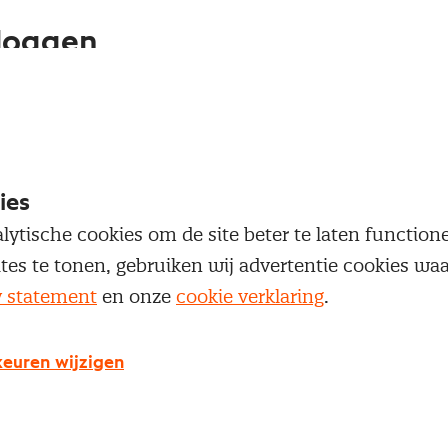
loggen
oegang te krijgen tot dit artikel moet je ingelogd zi
 je Nevi account.
ies
Inloggen
lytische cookies om de site beter te laten functio
ites te tonen, gebruiken wij advertentie cookies w
y statement
en onze
cookie verklaring
.
g geen Nevi account?
euren wijzigen
 een Nevi account krijg je gratis toegang tot: