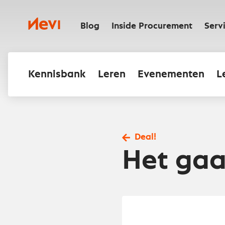
Ga
naar
Nevi
inhoud
Blog
Inside Procurement
Serv
Kennisbank
Leren
Evenementen
L
Deal!
Het gaa