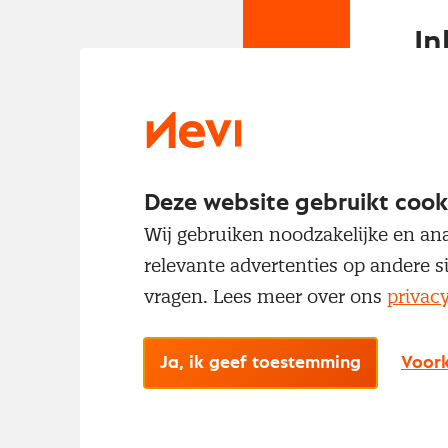
In
Om t
met
Deze website gebruikt cook
Wij gebruiken noodzakelijke en ana
relevante advertenties op andere s
vragen. Lees meer over ons
privac
No
Ja, ik geef toestemming
Voork
Met