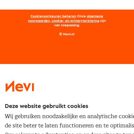
Aanmelden nieuwsbrief
Kostenmanagement
Opleidingen
Word lid van Nevi
Onderhandelen
Cookievoorkeuren beheren
Onze
algemene
Maatwerk
Nevi PMI®
voorwaarden, cookie- en privacyverklaring
zijn
van toepassing.
Supply management
Examens
Inkoop vacatures
© Nevi.nl
Vrijstellingen
Opzeggen lidmaatschap
Traineeship
Nevi 1
Nevi 2
Deze website gebruikt cookies
Wij gebruiken noodzakelijke en analytische cook
de site beter te laten functioneren en te optimali