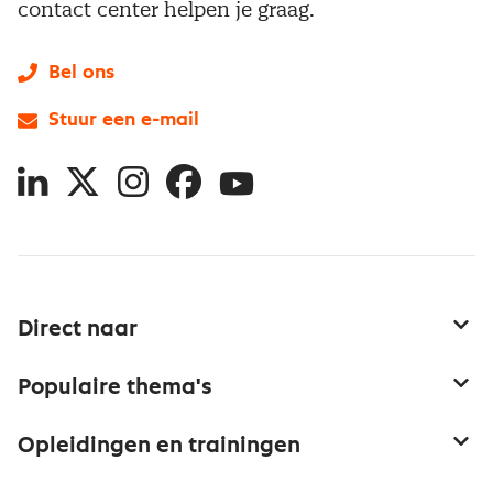
contact center helpen je graag.
Bel ons
Stuur een e-mail
LinkedIn
X
Instagram
Facebook
YouTube
Direct naar
Service & contact
Populaire thema's
Over inkoop
Aanbesteden
Opleidingen en trainingen
Netwerk en communities
Contractmanagement
Trainingen