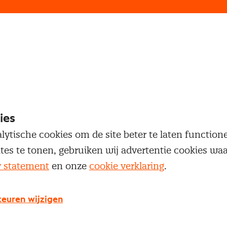
loggen
oegang te krijgen tot dit artikel moet je ingelogd zi
 je Nevi account.
ies
lytische cookies om de site beter te laten functio
Inloggen
ites te tonen, gebruiken wij advertentie cookies w
y statement
en onze
cookie verklaring
.
euren wijzigen
g geen Nevi account?