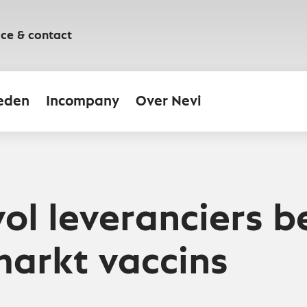
ice & contact
eden
Incompany
Over Nevi
ol leveranciers b
arkt vaccins