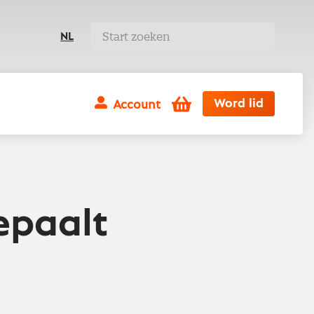
NL
Winkelwagen
Word lid
Account
epaalt