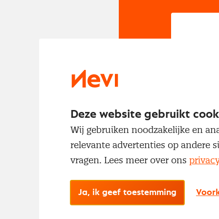
In
Om t
met
Deze website gebruikt cook
Wij gebruiken noodzakelijke en ana
relevante advertenties op andere s
vragen. Lees meer over ons
privac
Ja, ik geef toestemming
Voork
No