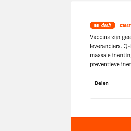
deal!
maart
Vaccins zijn ge
leveranciers. Q-
massale inentin
preventieve inen
Delen