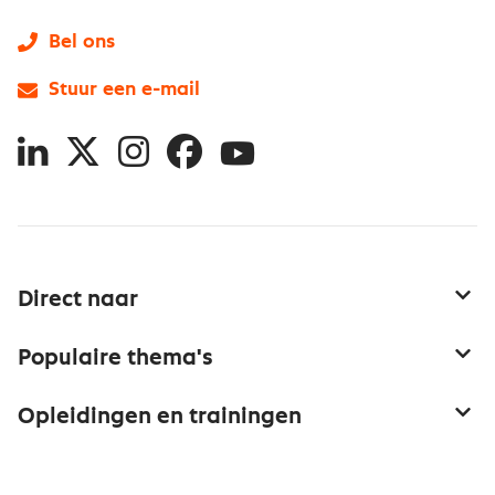
Bel ons
Stuur een e-mail
LinkedIn
X
Instagram
Facebook
YouTube
Direct naar
Service & contact
Populaire thema's
Over inkoop
Aanbesteden
Opleidingen en trainingen
Netwerk en communities
Contractmanagement
Trainingen
Aanmelden nieuwsbrief
Kostenmanagement