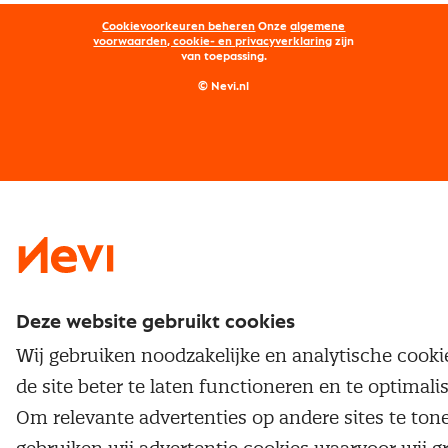
Opleidingen
Word lid van Nevi
Onderhandelen
Cookievoorkeuren beheren
Onze
algemene
Maatwerk
Nevi PMI®
voorwaarden, cookie- en privacyverklaring
zijn
van toepassing.
Supply management
Examens
Inkoop vacatures
© Nevi.nl
Vrijstellingen
Opzeggen lidmaatschap
Traineeship
Nevi 1
Nevi 2
Deze website gebruikt cookies
Wij gebruiken noodzakelijke en analytische cook
de site beter te laten functioneren en te optimali
Om relevante advertenties op andere sites te ton