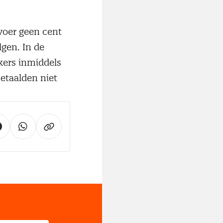
voer geen cent
lgen. In de
kers inmiddels
betaalden niet