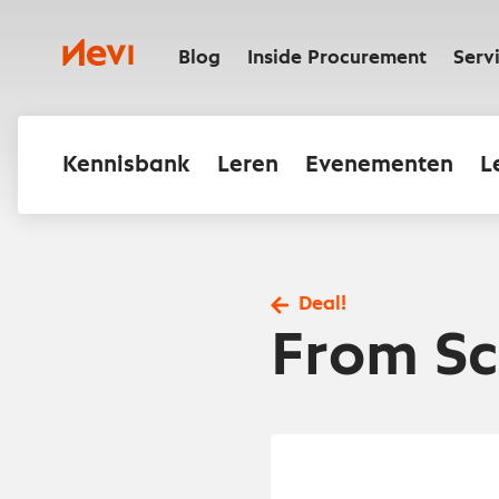
Ga
naar
Nevi
inhoud
Blog
Inside Procurement
Serv
Kennisbank
Leren
Evenementen
L
Deal!
From Sc