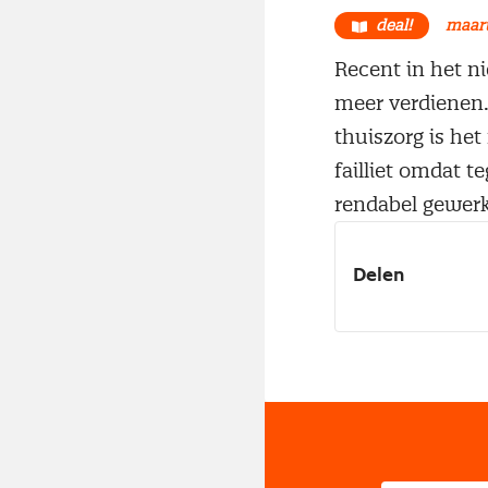
deal!
maart
Recent in het n
meer verdienen. 
thuiszorg is he
failliet omdat t
rendabel gewer
Delen