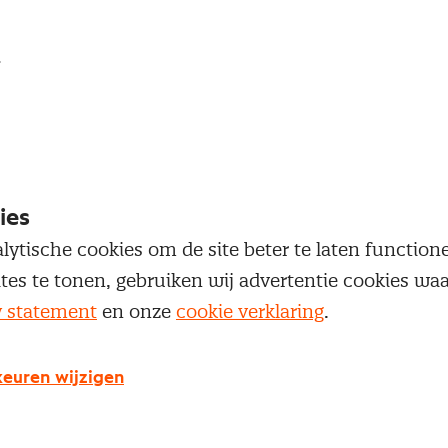
loggen
oegang te krijgen tot dit artikel moet je ingelogd zi
 je Nevi account.
ies
Inloggen
lytische cookies om de site beter te laten functio
ites te tonen, gebruiken wij advertentie cookies w
y statement
en onze
cookie verklaring
.
euren wijzigen
g geen Nevi account?
 een Nevi account krijg je gratis toegang tot: