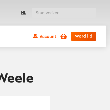
NL
Winkelwagen
Word lid
Account
 Weele