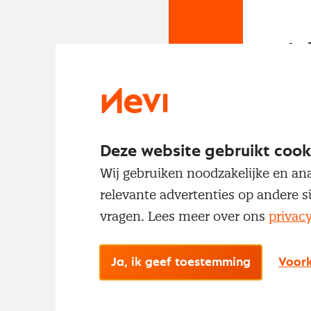
In
Om t
met
Deze website gebruikt cook
Wij gebruiken noodzakelijke en ana
relevante advertenties op andere s
vragen. Lees meer over ons
privac
Ja, ik geef toestemming
Voork
No
Met